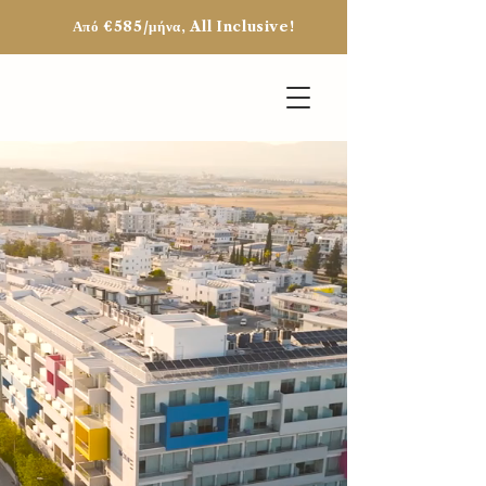
Από €585/μήνα, All Inclusive!