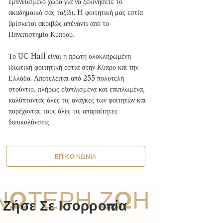
εμπνευσμένο χώρο για να ξεκινήσετε το
ακαδημαικό σας ταξίδι. H φοιτητική μας εστία
βρίσκεται ακριβώς απέναντι από το
Πανεπιστημίο Κύπρου.
Το UC Hall είναι η πρώτη ολοκληρωμένη
ιδιωτική φοιτητική εστία στην Κύπρο και την
Ελλάδα. Αποτελείται από 255 πολυτελή
στούντιο, πλήρως εξοπλισμένα και επιπλωμένα,
καλύπτοντας όλες τις ανάγκες των φοιτητών και
παρέχοντας τους όλες τις απαραίτητες
διευκολύνσεις.
ΕΠΙΚΟΙΝΩΝΙΑ
ΝΩΤΕΡΗ ΖΩΗ
Ζήσε Σε Ισορροπία