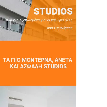
STUDIOS
πλήρως εξοπλισμένα για να καλύψει όλες
σου τις ανάγκες
ΤΑ ΠΙΟ ΜΟΝΤΕΡΝΑ, ΑΝΕΤΑ
ΚΑΙ ΑΣΦΑΛΗ STUDIOS