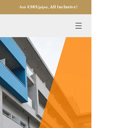
Από €585/μήνα, All Inclusive!