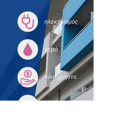
ηλεκτρισμός
νερό
κοινόχρηστα
διαδίκτυο